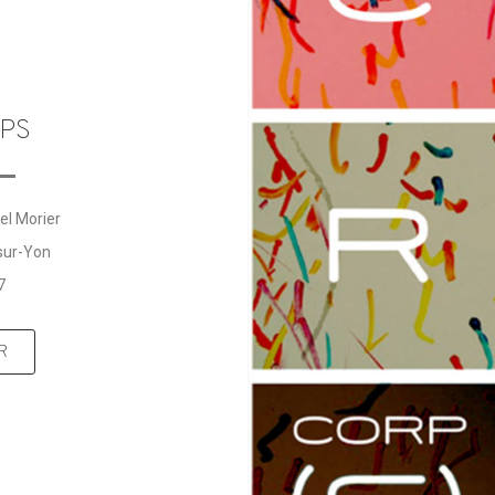
PS
el Morier
sur-Yon
7
R