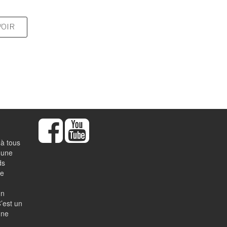
VOIR
 à tous
 une
ds
de
un
’est un
une