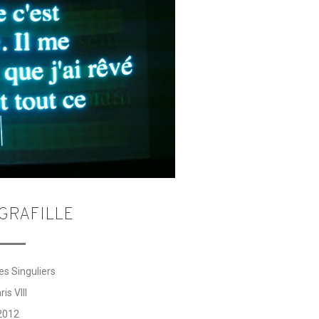
GRAFILLE
es Singuliers
ris VIII
2012