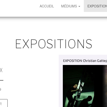
ACCUEIL
MÉDIUMS
EXPOSITIO
EXPOSITIONS
X
9
R