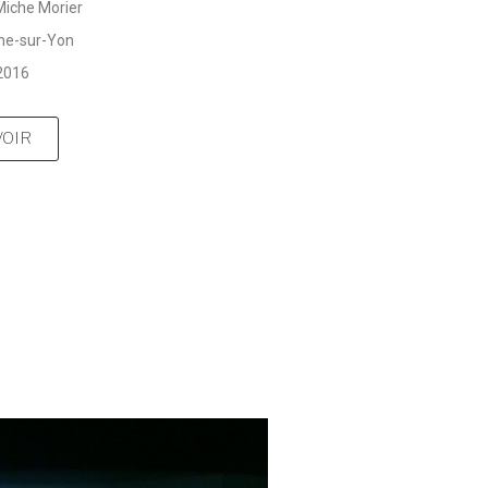
Miche Morier
he-sur-Yon
2016
VOIR