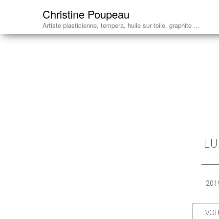
Christine Poupeau
Artiste plasticienne, tempera, huile sur toile, graphite …
LU
201
VOI