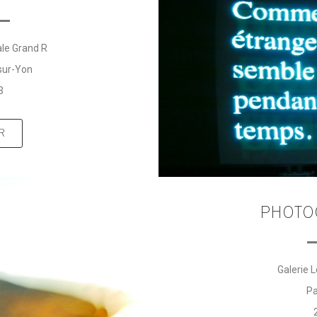
le Grand R
sur-Yon
3
R
PHOTO
Galerie L
Pa