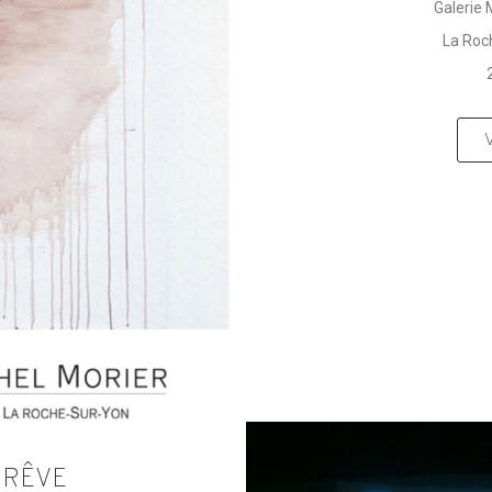
Galerie 
La Roc
 RÊVE