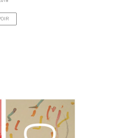
2018
VOIR