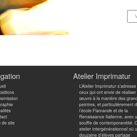
gation
Atelier Imprimatur
eil
L’Atelier Imprimatur s’adresse
ositions
ceux qui ont envie de réaliser
nsmission
œuvre à la manière des gran
graphie
peintres, et particulièrement 
alités
l’école Flamande et de la
tact
Renaissance Italienne, avec 
 de site
souffle de contemporanéité. C
atelier intergénérationnel où 
douzaine d’élèves partage