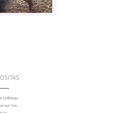
OSITAS
té Coffineau
he-sur-Yon