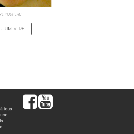
INE POUPEAU
ULUM-VITÆ
 à tous
 une
ds
de