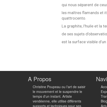
qui nous séparent de ceux 
les maîtres flamands et it
quattrocento.
La graphite, l’huile et la
de ses sujets d’observatio
est la surface visible d’
A Propos
Navi
Christine Poupeau ou l'art de saisir
Accu
le mouvement et le suspendre le
Exp
temps d'un instant. Artiste
Tra
vendéenne, elle utilise différents
Bio
supports et techniques pour ses
Actu