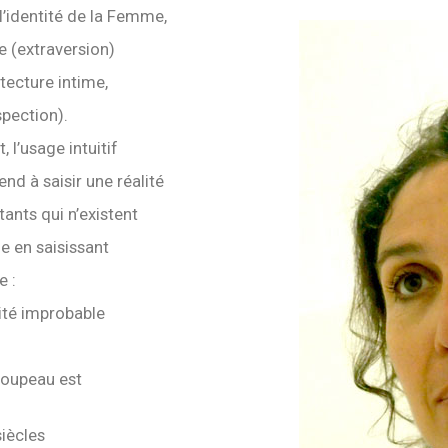
l’identité de la Femme,
e (extraversion)
tecture intime,
spection).
 l’usage intuitif
end à saisir une réalité
ants qui n’existent
le en saisissant
e :
lité improbable
Poupeau est
siècles