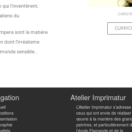
qui l’inventèrent,
CHRIST
aliens du
CURRIC
 tempera sont la matière
n dont l’irréalisme
un monde sensible…
gation
Atelier Imprimatur
eil
L’Atelier Imprimatur s’adresse
ositions
ceux qui ont envie de réaliser
nsmission
œuvre à la manière des gran
graphie
peintres, et particulièrement 
alités
l’école Flamande et de la