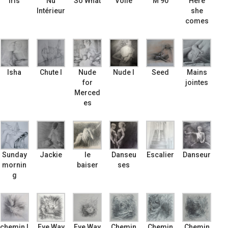
iris
Nu
So What
Voile
M’90
Here
Intérieur
she
comes
Isha
Chute I
Nude
Nude I
Seed
Mains
for
jointes
Merced
es
Sunday
Jackie
le
Danseu
Escalier
Danseur
mornin
baiser
ses
g
chemin I
Eye Way
Eye Way
Chemin
Chemin
Chemin